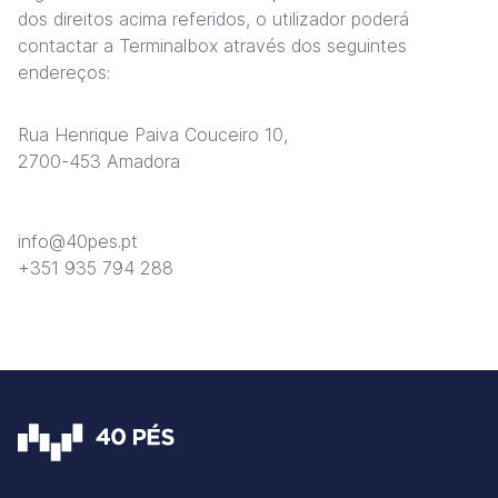
dos direitos acima referidos, o utilizador poderá
contactar a Terminalbox através dos seguintes
endereços:
Rua Henrique Paiva Couceiro 10,
2700-453 Amadora
info@40pes.pt
+351 935 794 288